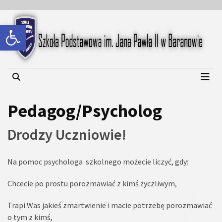
Skip
Skip
to
to
Open toolbar
content
content
Szkoła Podstawowa im.
Jana Pawła II w Baranowie
Pedagog/Psycholog
Drodzy Uczniowie!
Na pomoc psychologa szkolnego możecie liczyć, gdy:
Chcecie po prostu porozmawiać z kimś życzliwym,
Trapi Was jakieś zmartwienie i macie potrzebę porozmawiać
o tym z kimś,