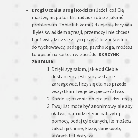
Drogi Uczniu! Drogi Rodzicu!
Jeżeli coś Cię
martwi, niepokoi. Nie radzisz sobie z jakimś
problemem. Tobie lub komuś dzieje się krzywda.
Byłeś świadkiem agresji, przemocy i nie chcesz
bądź wstydzisz się z tym przyjść bezpośrednio
do wychowawcy, pedagoga, psychologa, możesz
to opisać na kartce i wrzucić do:
SKRZYNKI
ZAUFANIA
Dzięki sygnałom, jakie od Ciebie
dostaniemy jesteśmy w stanie
zareagować, liczy się dla nas przede
wszystkim Twoje bezpieczeństwo.
Każde zgłoszenie objęte jest dyskrecją.
Twój list może być anonimowy, ale aby
ułatwić nam udzielenie należytej
pomocy, podaj tyle danych, ile możesz,
takich jak: imię, klasę, dane osób,
których list dotyczy.