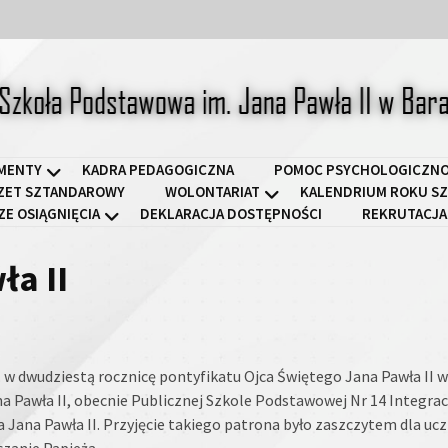
a Podstawowa im. Jana Pawł
MENTY
KADRA PEDAGOGICZNA
POMOC PSYCHOLOGICZNO
ZET SZTANDAROWY
WOLONTARIAT
KALENDRIUM ROKU SZ
ZE OSIĄGNIĘCIA
DEKLARACJA DOSTĘPNOŚCI
REKRUTACJA
ła II
r. w dwudziestą rocznicę pontyfikatu Ojca Świętego Jana Pawła II
na Pawła II, obecnie Publicznej Szkole Podstawowej Nr 14 Integrac
a Jana Pawła II. Przyjęcie takiego patrona było zaszczytem dla 
czanie Papieża.