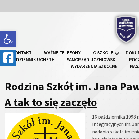
Skip
Skip
to
to
content
content
Open toolbar
Szkoł
KONTAKT
WAŻNE TELEFONY
O SZKOLE
DOKU
DZIENNIK UONET+
SAMORZĄD UCZNIOWSKI
POC
WYDARZENIA SZKOLNE
NAS
Rodzina Szkół im. Jana Paw
A tak to się zaczęło
16 października 1998 
Integracyjnych im. Ja
nadania szkole imieni
by wcielać w życie nau