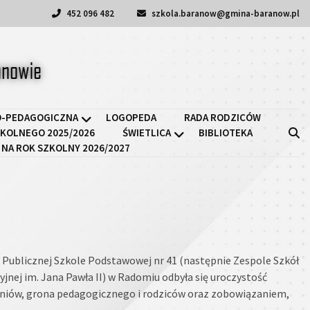
452 096 482
szkola.baranow@gmina-baranow.pl
a II w Baranowie
-PEDAGOGICZNA
LOGOPEDA
RADA RODZICÓW
KOLNEGO 2025/2026
ŚWIETLICA
BIBLIOTEKA
 NA ROK SZKOLNY 2026/2027
 w Publicznej Szkole Podstawowej nr 41 (następnie Zespole Szkół
yjnej im. Jana Pawła II) w Radomiu odbyła się uroczystość
uczniów, grona pedagogicznego i rodziców oraz zobowiązaniem,