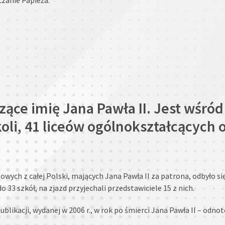
szące imię Jana Pawła II. Jest wśró
li, 41 liceów ogólnokształcących 
wych z całej Polski, mających Jana Pawła II za patrona, odbyło s
 33 szkół, na zjazd przyjechali przedstawiciele 15 z nich.
likacji, wydanej w 2006 r., w rok po śmierci Jana Pawła II – odnot