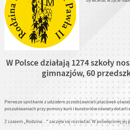
W Polsce działają 1274 szkoły no
gimnazjów, 60 przedszko
Pierwsze spotkanie z udziałem przedstawicieli placówek oświato
poszukiwaniach przy pomocy kurii i kuratoriów oświaty dotarli do
Z czasem „Rodzina…” zaczęła się rozrastać. W poświęconej jej pub