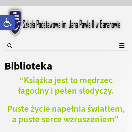
Skip
Skip
to
to
Open toolbar
content
content
Szkoła Podstawowa im.
Jana Pawła II w Baranowie
Biblioteka
“Książka jest to mędrzec
łagodny i pełen słodyczy.
Puste życie napełnia światłem,
a puste serce wzruszeniem”