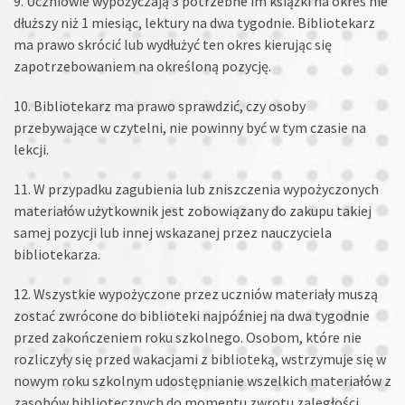
9. Uczniowie wypożyczają 3 potrzebne im książki na okres nie
dłuższy niż 1 miesiąc, lektury na dwa tygodnie. Bibliotekarz
ma prawo skrócić lub wydłużyć ten okres kierując się
zapotrzebowaniem na określoną pozycję.
10. Bibliotekarz ma prawo sprawdzić, czy osoby
przebywające w czytelni, nie powinny być w tym czasie na
lekcji.
11. W przypadku zagubienia lub zniszczenia wypożyczonych
materiałów użytkownik jest zobowiązany do zakupu takiej
samej pozycji lub innej wskazanej przez nauczyciela
bibliotekarza.
12. Wszystkie wypożyczone przez uczniów materiały muszą
zostać zwrócone do biblioteki najpóźniej na dwa tygodnie
przed zakończeniem roku szkolnego. Osobom, które nie
rozliczyły się przed wakacjami z biblioteką, wstrzymuje się w
nowym roku szkolnym udostępnianie wszelkich materiałów z
zasobów bibliotecznych do momentu zwrotu zaległości.