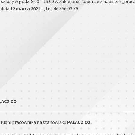
szkoły w godz. 8.00 – 15.00 w zaklejonej kopercie z napisem „p
 dnia
12 marca 2021
r., tel. 46 856 03 79
LACZ CO
trudni pracownika na stanowisku
PALACZ CO.