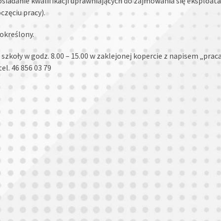
anie kwalifikacji uprawniających do zajmowania się eksploatacją 
częciu pracy).
 określony.
koły w godz. 8.00 – 15.00 w zaklejonej kopercie z napisem „prac
 tel. 46 856 03 79