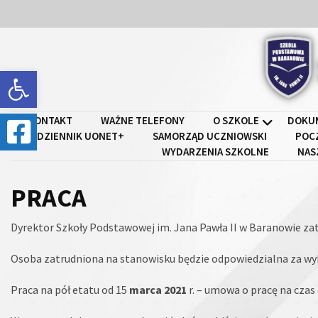
Skip
Skip
to
to
content
content
Open toolbar
Szkoł
KONTAKT
WAŻNE TELEFONY
O SZKOLE
DOKU
DZIENNIK UONET+
SAMORZĄD UCZNIOWSKI
POC
WYDARZENIA SZKOLNE
NAS
PRACA
Dyrektor Szkoły Podstawowej im. Jana Pawła II w Baranowie za
Osoba zatrudniona na stanowisku będzie odpowiedzialna za wy
Praca na pół etatu od 15
marca 2021
r. – umowa o pracę na czas