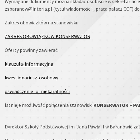
Wymagane dokumenty można składać osobiście w sekretariacie 
zsbaranow@interia.pl (tytuł wiadomości: „praca palacz CO”) do
Zakres obowiązków na stanowisku:
ZAKRES OBOWIĄZKÓW KONSERWATOR
Oferty powinny zawierać:
klauzula-informacyjna
kwestionariusz-osobowy
oswiadczenie_o_niekaralności
Istnieje możliwość połączenia stanowisk:
KONSERWATOR + PA
Dyrektor Szkoły Podstawowej im. Jana Pawła II w Baranowie za