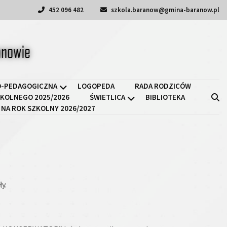
452 096 482
szkola.baranow@gmina-baranow.pl
a II w Baranowie
-PEDAGOGICZNA
LOGOPEDA
RADA RODZICÓW
KOLNEGO 2025/2026
ŚWIETLICA
BIBLIOTEKA
 NA ROK SZKOLNY 2026/2027
y.