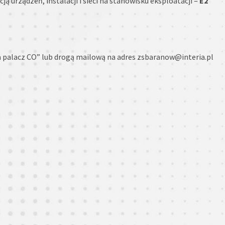
urządzeń, instalacji i sieci na stanowisku eksploatacji –
E2
a palacz CO” lub drogą mailową na adres zsbaranow@interia.pl