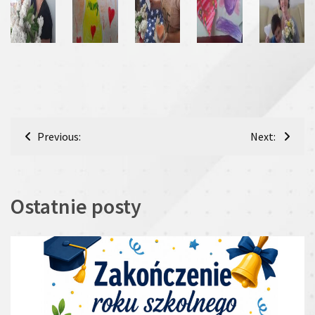
Nawigacja
Previous:
Next:
wpisu
Ostatnie posty