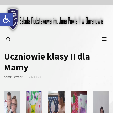
Skip
Skip
to
to
Open toolbar
content
content
Szkoła Podstawowa im.
Jana Pawła II w Baranowie
Uczniowie klasy II dla
Mamy
Administrator
2020-06-01