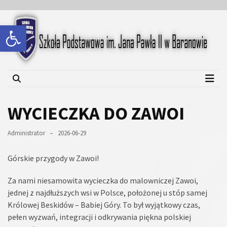
Skip
Skip
to
to
Open toolbar
content
content
Szkoła Podstawowa im.
Jana Pawła II w Baranowie
WYCIECZKA DO ZAWOI
Administrator
2026-06-29
Górskie przygody w Zawoi!
​Za nami niesamowita wycieczka do malowniczej Zawoi,
jednej z najdłuższych wsi w Polsce, położonej u stóp samej
Królowej Beskidów – Babiej Góry. To był wyjątkowy czas,
pełen wyzwań, integracji i odkrywania piękna polskiej