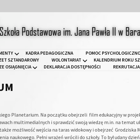
a Podstawowa im. Jana Pawł
MENTY
KADRA PEDAGOGICZNA
POMOC PSYCHOLOGICZNO
ZET SZTANDAROWY
WOLONTARIAT
KALENDRIUM ROKU SZ
ZE OSIĄGNIĘCIA
DEKLARACJA DOSTĘPNOŚCI
REKRUTACJA
IUM
dziskiego Planetarium. Na początku obejrzeli film edukacyjny w proje
awach multimedialnych i sprawdzić swoją wiedzę m.in. na temat u
 także możliwość wejścia na taras widokowy i obejrzeć Grodziska 
nia naukowego. Pełni wrażeń wrócili do szkoły. To był udany dzień