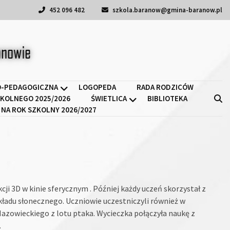
452 096 482
szkola.baranow@gmina-baranow.pl
a II w Baranowie
-PEDAGOGICZNA
LOGOPEDA
RADA RODZICÓW
KOLNEGO 2025/2026
ŚWIETLICA
BIBLIOTEKA
 NA ROK SZKOLNY 2026/2027
kcji 3D w kinie sferycznym . Później każdy uczeń skorzystał z
kładu słonecznego. Uczniowie uczestniczyli również w
Mazowieckiego z lotu ptaka. Wycieczka połączyła naukę z
.