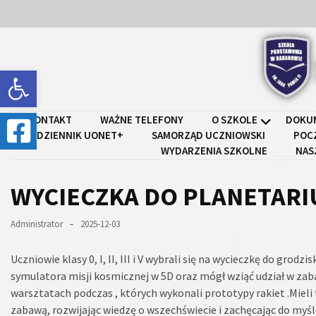
Skip
Skip
to
to
content
content
Open toolbar
Szkoł
KONTAKT
WAŻNE TELEFONY
O SZKOLE
DOKU
DZIENNIK UONET+
SAMORZĄD UCZNIOWSKI
POC
WYDARZENIA SZKOLNE
NAS
WYCIECZKA DO PLANETAR
Administrator
2025-12-03
Uczniowie klasy 0, I, II, III i V wybrali się na wycieczkę do gro
symulatora misji kosmicznej w 5D oraz mógł wziąć udział w zab
warsztatach podczas , których wykonali prototypy rakiet .Mieli
zabawą, rozwijając wiedzę o wszechświecie i zachęcając do myśle