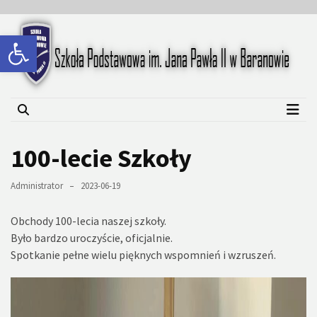
Skip
Skip
to
to
Open toolbar
content
content
Szkoła Podstawowa im.
Jana Pawła II w Baranowie
100-lecie Szkoły
Administrator
2023-06-19
Obchody 100-lecia naszej szkoły.
Było bardzo uroczyście, oficjalnie.
Spotkanie pełne wielu pięknych wspomnień i wzruszeń.