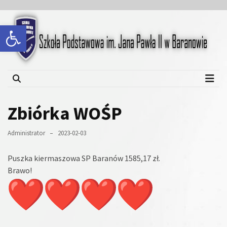
Skip
Skip
to
to
Open toolbar
content
content
Szkoła Podstawowa im.
Jana Pawła II w Baranowie
Zbiórka WOŚP
Administrator
2023-02-03
Puszka kiermaszowa SP Baranów 1585,17 zł.
Brawo!