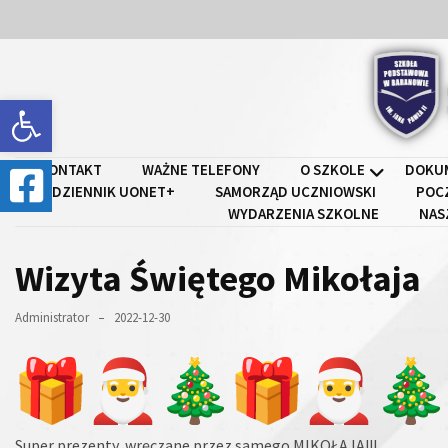
Skip
Skip
to
to
content
content
Open toolbar
Szkoł
KONTAKT
WAŻNE TELEFONY
O SZKOLE
DOKU
DZIENNIK UONET+
SAMORZĄD UCZNIOWSKI
POC
WYDARZENIA SZKOLNE
NAS
Wizyta Świętego Mikołaja
Administrator
2022-12-30
Super prezenty, wręczane przez samego MIKOŁAJA!!!