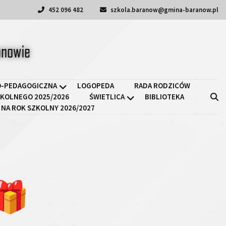
452 096 482
szkola.baranow@gmina-baranow.pl
a II w Baranowie
-PEDAGOGICZNA
LOGOPEDA
RADA RODZICÓW
KOLNEGO 2025/2026
ŚWIETLICA
BIBLIOTEKA
 NA ROK SZKOLNY 2026/2027