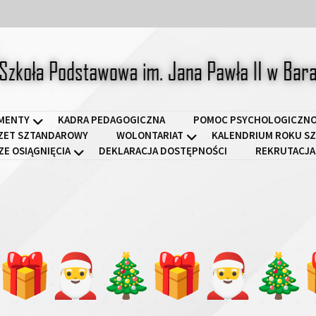
a Podstawowa im. Jana Pawł
MENTY
KADRA PEDAGOGICZNA
POMOC PSYCHOLOGICZNO
ZET SZTANDAROWY
WOLONTARIAT
KALENDRIUM ROKU SZ
ZE OSIĄGNIĘCIA
DEKLARACJA DOSTĘPNOŚCI
REKRUTACJA