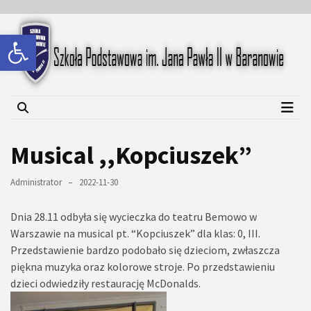
Skip
Skip
to
to
Open toolbar
content
content
Szkoła Podstawowa im.
Jana Pawła II w Baranowie
Musical ,,Kopciuszek”
Administrator
2022-11-30
Dnia 28.11 odbyła się wycieczka do teatru Bemowo w
Warszawie na musical pt. “Kopciuszek” dla klas: 0, III.
Przedstawienie bardzo podobało się dzieciom, zwłaszcza
piękna muzyka oraz kolorowe stroje. Po przedstawieniu
dzieci odwiedziły restaurację McDonalds.