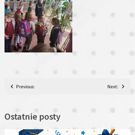
Nawigacja
Previous:
Next:
wpisu
Ostatnie posty