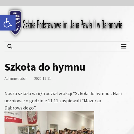
Skip
Skip
to
to
Open toolbar
content
content
Szkoła Podstawowa im.
Jana Pawła II w Baranowie
Szkoła do hymnu
Administrator
2022-11-11
Nasza szkoła wzięła udział w akcji “Szkoła do hymnu”. Nasi
uczniowie o godzinie 11.11 zaśpiewali “Mazurka
Dąbrowskiego”.