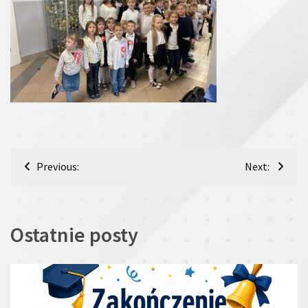
Nawigacja
Previous:
Next:
wpisu
Ostatnie posty