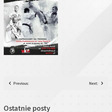
Nawigacja
Previous:
Next:
wpisu
Ostatnie posty