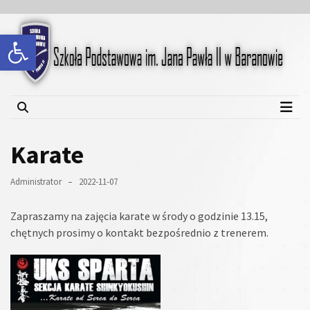
Skip
Skip
to
to
Open toolbar
content
content
Szkoła Podstawowa im.
Jana Pawła II w Baranowie
Karate
Administrator
2022-11-07
Zapraszamy na zajęcia karate w środy o godzinie 13.15,
chętnych prosimy o kontakt bezpośrednio z trenerem.