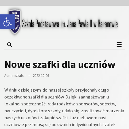
Skip
Skip
to
to
Open toolbar
content
content
Szkoła Podstawowa im.
Jana Pawła II w Baranowie
Nowe szafki dla uczniów
Administrator
2022-10-06
W dniu dzisiejszym do naszej szkoły przyjechały długo
oczekiwane szafki dla uczniów. Dzięki zaangażowaniu
lokalnej społeczność, rady rodziców, sponsorów, sołectw,
nauczycieli, dyrektora szkoły, udało się zrealizować marzenia
naszych uczniów i zakupić szafki. Już niebawem nasi
uczniowie przeniosą się od swoich indywidualnych szafek.