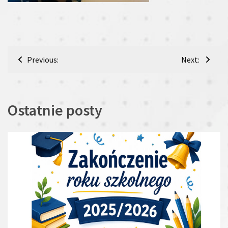
Nawigacja
Previous:
Next:
wpisu
Ostatnie posty