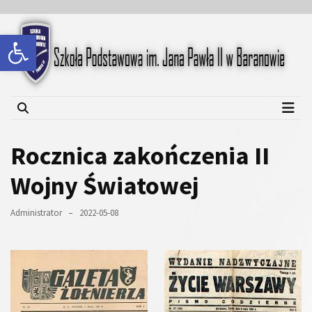
Skip
Skip
to
to
Open toolbar
content
content
Szkoła Podstawowa im.
Jana Pawła II w Baranowie
Rocznica zakończenia II
Wojny Światowej
Administrator
2022-05-08