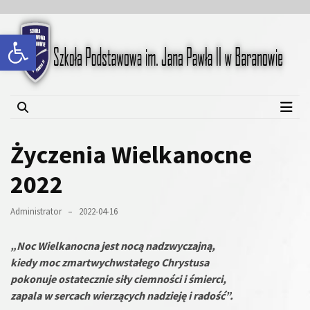
Skip
Skip
to
to
Open toolbar
content
content
Szkoła Podstawowa im.
Jana Pawła II w Baranowie
Życzenia Wielkanocne
2022
Administrator
2022-04-16
„Noc Wielkanocna jest nocą nadzwyczajną,
kiedy moc zmartwychwstałego Chrystusa
pokonuje ostatecznie siły ciemności i śmierci,
zapala w sercach wierzących nadzieję i radość”.