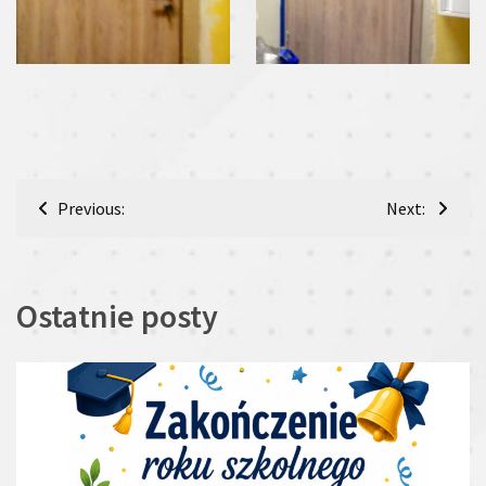
Nawigacja
Previous:
Next:
wpisu
Ostatnie posty