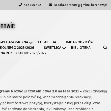
452 096 482
szkola.baranow@gmina-baranow.pl
a II w Baranowie
-PEDAGOGICZNA
LOGOPEDA
RADA RODZICÓW
KOLNEGO 2025/2026
ŚWIETLICA
BIBLIOTEKA
 NA ROK SZKOLNY 2026/2027
mu Rozwoju Czytelnictwa 2.0 na lata 2021 – 2025
i znajdują
ub niemalże położyć się, w pełni oddając się relaksacji,
yjąć komfortową pozycję, korzystając z niej przez długi czas
użyć zarówno do siedzenia, jak i zabawy. Jest zrobiona z