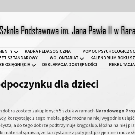
a Podstawowa im. Jana Pawł
MENTY
KADRA PEDAGOGICZNA
POMOC PSYCHOLOGICZNO
ZET SZTANDAROWY
WOLONTARIAT
KALENDRIUM ROKU SZ
ZE OSIĄGNIĘCIA
DEKLARACJA DOSTĘPNOŚCI
REKRUTACJA
odpoczynku dla dzieci
ich dobra zostało zakupionych 5 sztuk w ramach
Narodowego Progra
dy, korzystając z tego mebla, gdyż można na niej wygodnie usiąść l
ężysta, a do tego dobrze podtrzymuje kręgosłup. Można na niej prz
 materiał sprawia, że korzystanie z pufy jest przyjemne i może sł