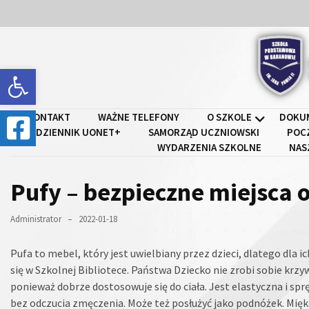
Skip
Skip
to
to
content
content
Open toolbar
Szkoł
KONTAKT
WAŻNE TELEFONY
O SZKOLE
DOKU
DZIENNIK UONET+
SAMORZĄD UCZNIOWSKI
POC
WYDARZENIA SZKOLNE
NAS
Pufy – bezpieczne miejsca 
Administrator
2022-01-18
Pufa to mebel, który jest uwielbiany przez dzieci, dlatego dla 
się w Szkolnej Bibliotece. Państwa Dziecko nie zrobi sobie krzyw
ponieważ dobrze dostosowuje się do ciała. Jest elastyczna i spr
bez odczucia zmęczenia. Może też posłużyć jako podnóżek. Miękki