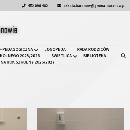
452 096 482
szkola.baranow@gmina-baranow.pl
a II w Baranowie
-PEDAGOGICZNA
LOGOPEDA
RADA RODZICÓW
KOLNEGO 2025/2026
ŚWIETLICA
BIBLIOTEKA
 NA ROK SZKOLNY 2026/2027