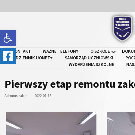
Skip
Skip
to
to
content
content
Open toolbar
Szkoł
KONTAKT
WAŻNE TELEFONY
O SZKOLE
DOKU
DZIENNIK UONET+
SAMORZĄD UCZNIOWSKI
POC
WYDARZENIA SZKOLNE
NAS
Pierwszy etap remontu za
Administrator
2022-01-16