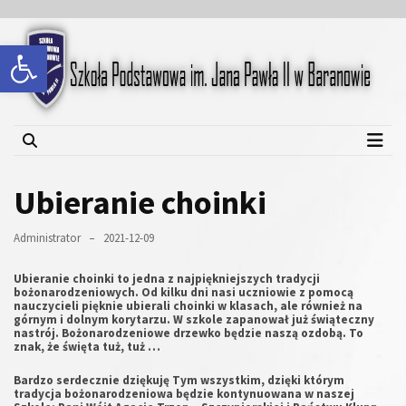
Skip
Skip
to
to
Open toolbar
content
content
Szkoła Podstawowa im.
Jana Pawła II w Baranowie
Ubieranie choinki
Administrator
2021-12-09
Ubieranie choinki to jedna z najpiękniejszych tradycji
bożonarodzeniowych. Od kilku dni nasi uczniowie z pomocą
nauczycieli pięknie ubierali choinki w klasach, ale również na
górnym i dolnym korytarzu. W szkole zapanował już świąteczny
nastrój. Bożonarodzeniowe drzewko będzie naszą ozdobą. To
znak, że święta tuż, tuż …
Bardzo serdecznie dziękuję Tym wszystkim, dzięki którym
tradycja bożonarodzeniowa będzie kontynuowana w naszej