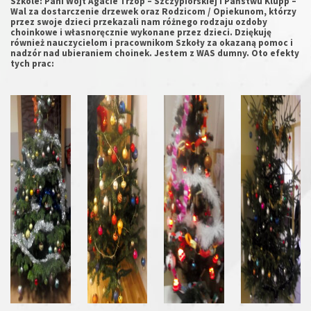
Szkole: Pani Wójt Agacie Trzop – Szczypiorskiej i Państwu Klupp –
Wal za dostarczenie drzewek oraz Rodzicom / Opiekunom, którzy
przez swoje dzieci przekazali nam różnego rodzaju ozdoby
choinkowe i własnoręcznie wykonane przez dzieci. Dziękuję
również nauczycielom i pracownikom Szkoły za okazaną pomoc i
nadzór nad ubieraniem choinek. Jestem z WAS dumny. Oto efekty
tych prac: