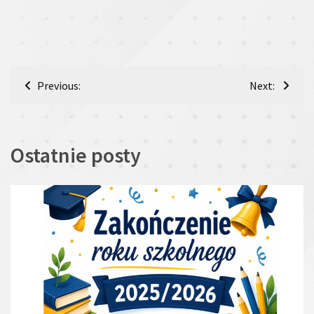
Nawigacja
Previous:
Next:
wpisu
Ostatnie posty