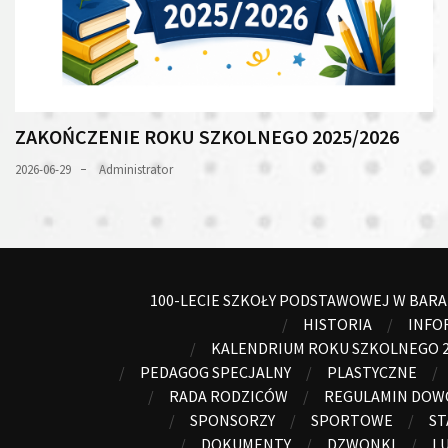
ZAKOŃCZENIE ROKU SZKOLNEGO 2025/2026
2026-06-29
Administrator
100-LECIE SZKOŁY PODSTAWOWEJ W BAR
HISTORIA
INFO
KALENDRIUM ROKU SZKOLNEGO 2
PEDAGOG SPECJALNY
PLASTYCZNE
RADA RODZICÓW
REGULAMIN DO
SPONSORZY
SPORTOWE
ST
DOKUMENTY
DZWONKI
LU