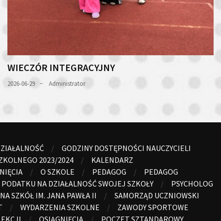
WIECZÓR INTEGRACYJNY
2026-06-29
Administrator
ZIAŁALNOŚĆ
GODZINY DOSTĘPNOŚCI NAUCZYCIELI
ZKOLNEGO 2023/2024
KALENDARZ
NIĘCIA
O SZKOLE
PEDAGOG
PEDAGOG
 PODATKU NA DZIAŁALNOŚĆ SWOJEJ SZKOŁY
PSYCHOLOG
NA SZKÓŁ IM. JANA PAWŁA II
SAMORZĄD UCZNIOWSKI
T
WYDARZENIA SZKOLNE
ZAWODY SPORTOWE
LEKCJI
OSIĄGNIĘCIA
POCZET SZTANDAROWY