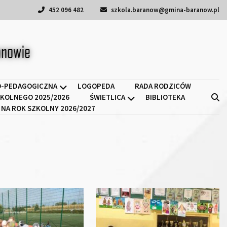
452 096 482
szkola.baranow@gmina-baranow.pl
a II w Baranowie
-PEDAGOGICZNA
LOGOPEDA
RADA RODZICÓW
KOLNEGO 2025/2026
ŚWIETLICA
BIBLIOTEKA
 NA ROK SZKOLNY 2026/2027