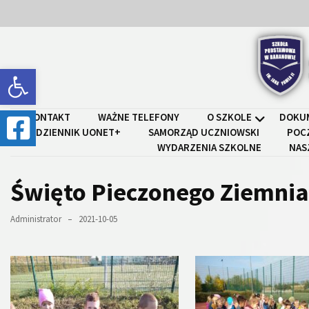
Skip
Skip
to
to
content
content
Open toolbar
Szkoł
KONTAKT
WAŻNE TELEFONY
O SZKOLE
DOKU
DZIENNIK UONET+
SAMORZĄD UCZNIOWSKI
POC
WYDARZENIA SZKOLNE
NAS
Święto Pieczonego Ziemni
Administrator
2021-10-05