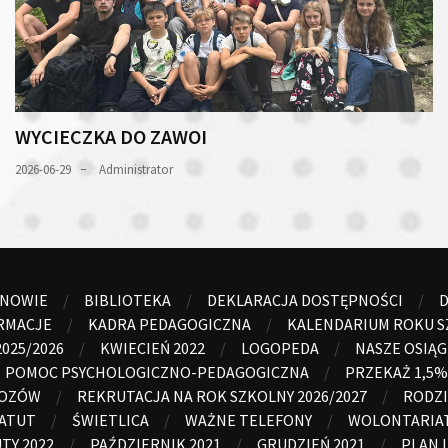
WYCIECZKA DO ZAWOI
2026-06-29
Administrator
ANOWIE
BIBLIOTEKA
DEKLARACJA DOSTĘPNOŚCI
D
RMACJE
KADRA PEDAGOGICZNA
KALENDARIUM ROKU S
025/2026
KWIECIEŃ 2022
LOGOPEDA
NASZE OSIĄG
POMOC PSYCHOLOGICZNO-PEDAGOGICZNA
PRZEKAŻ 1,5%
WOZÓW
REKRUTACJA NA ROK SZKOLNY 2026/2027
RODZI
ATUT
ŚWIETLICA
WAŻNE TELEFONY
WOLONTARIA
TY 2022
PAŹDZIERNIK 2021
GRUDZIEŃ 2021
PLAN 