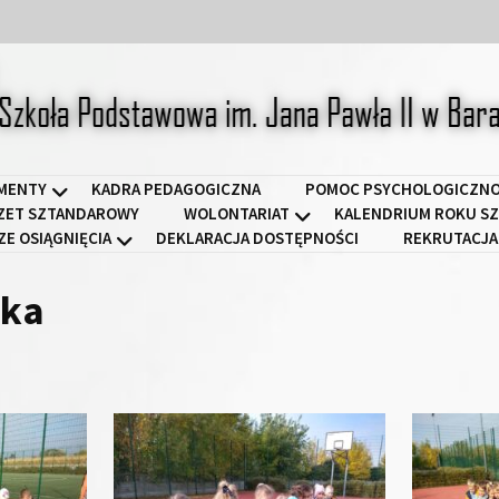
a Podstawowa im. Jana Pawł
MENTY
KADRA PEDAGOGICZNA
POMOC PSYCHOLOGICZNO
ZET SZTANDAROWY
WOLONTARIAT
KALENDRIUM ROKU SZ
ZE OSIĄGNIĘCIA
DEKLARACJA DOSTĘPNOŚCI
REKRUTACJA
aka