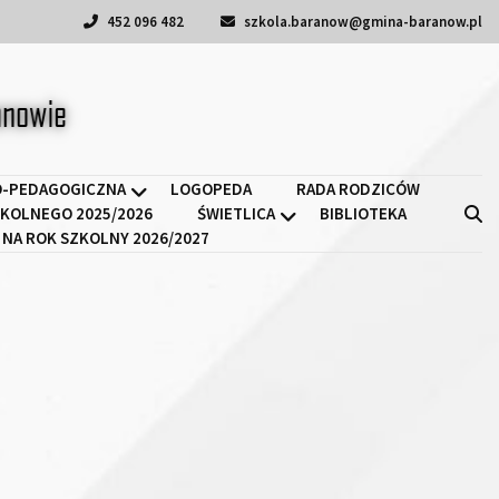
452 096 482
szkola.baranow@gmina-baranow.pl
a II w Baranowie
-PEDAGOGICZNA
LOGOPEDA
RADA RODZICÓW
KOLNEGO 2025/2026
ŚWIETLICA
BIBLIOTEKA
 NA ROK SZKOLNY 2026/2027