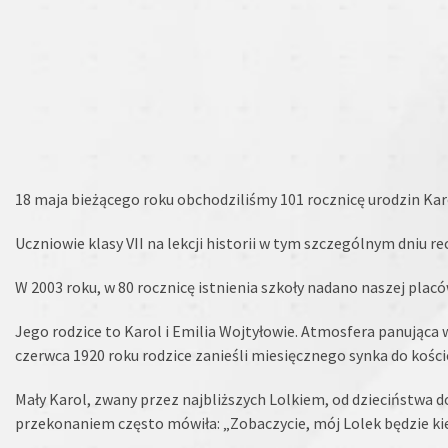
18 maja bieżącego roku obchodziliśmy 101 rocznicę urodzin Karo
Uczniowie klasy VII na lekcji historii w tym szczególnym dniu r
W 2003 roku, w 80 rocznicę istnienia szkoły nadano naszej plac
Jego rodzice to Karol i Emilia Wojtyłowie. Atmosfera panująca 
czerwca 1920 roku rodzice zanieśli miesięcznego synka do kości
Mały Karol, zwany przez najbliższych Lolkiem, od dzieciństwa d
przekonaniem często mówiła: „Zobaczycie, mój Lolek będzie ki