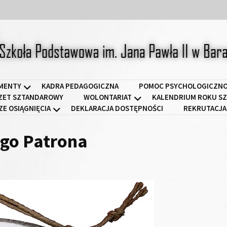
a Podstawowa im. Jana Pawł
MENTY
KADRA PEDAGOGICZNA
POMOC PSYCHOLOGICZNO
ZET SZTANDAROWY
WOLONTARIAT
KALENDRIUM ROKU SZ
ZE OSIĄGNIĘCIA
DEKLARACJA DOSTĘPNOŚCI
REKRUTACJA
ego Patrona