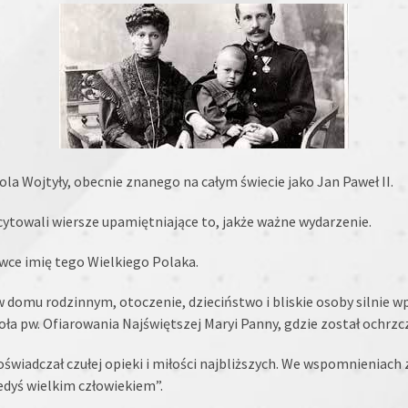
la Wojtyły, obecnie znanego na całym świecie jako Jan Paweł II.
ecytowali wiersze upamiętniające to, jakże ważne wydarzenie.
ówce imię tego Wielkiego Polaka.
w domu rodzinnym, otoczenie, dzieciństwo i bliskie osoby silnie wp
oła pw. Ofiarowania Najświętszej Maryi Panny, gdzie został ochrzc
oświadczał czułej opieki i miłości najbliższych. We wspomnieniach
edyś wielkim człowiekiem”.