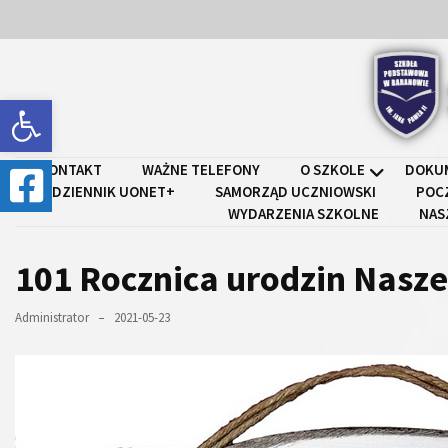
Skip
Skip
to
to
content
content
Open toolbar
Szkoł
KONTAKT
WAŻNE TELEFONY
O SZKOLE
DOKU
DZIENNIK UONET+
SAMORZĄD UCZNIOWSKI
POC
WYDARZENIA SZKOLNE
NAS
101 Rocznica urodzin Nasz
Administrator
2021-05-23