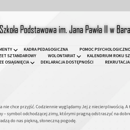
a Podstawowa im. Jana Pawł
MENTY
KADRA PEDAGOGICZNA
POMOC PSYCHOLOGICZNO
ZET SZTANDAROWY
WOLONTARIAT
KALENDRIUM ROKU SZ
ZE OSIĄGNIĘCIA
DEKLARACJA DOSTĘPNOŚCI
REKRUTACJA
 nie chce przyjść. Codziennie wyglądamy Jej z niecierpliwością.
nny – symbol odchodzącej zimy, którymi pragną odstraszyć na dobr
wadzą do nas piękną, słoneczną pogodę.