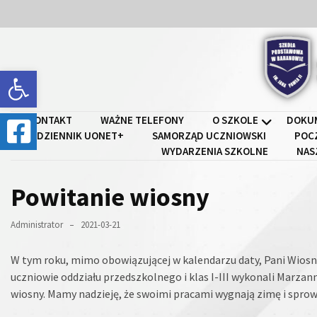
Skip
Skip
to
to
content
content
Open toolbar
Szkoł
KONTAKT
WAŻNE TELEFONY
O SZKOLE
DOKU
DZIENNIK UONET+
SAMORZĄD UCZNIOWSKI
POC
WYDARZENIA SZKOLNE
NAS
Powitanie wiosny
Administrator
2021-03-21
W tym roku, mimo obowiązującej w kalendarzu daty, Pani Wiosna
uczniowie oddziału przedszkolnego i klas I-III wykonali Marza
wiosny. Mamy nadzieję, że swoimi pracami wygnają zimę i spro