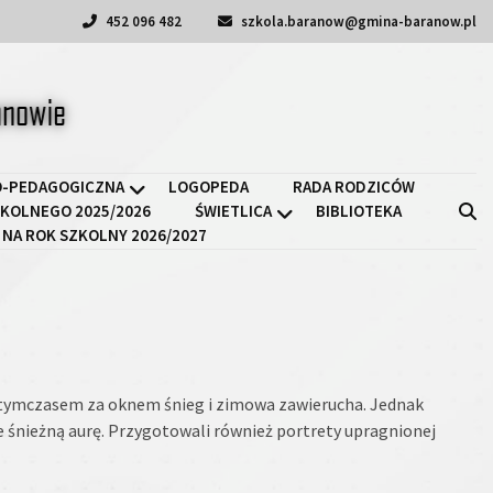
452 096 482
szkola.baranow@gmina-baranow.pl
a II w Baranowie
-PEDAGOGICZNA
LOGOPEDA
RADA RODZICÓW
KOLNEGO 2025/2026
ŚWIETLICA
BIBLIOTEKA
 NA ROK SZKOLNY 2026/2027
 A tymczasem za oknem śnieg i zimowa zawierucha. Jednak
e śnieżną aurę. Przygotowali również portrety upragnionej