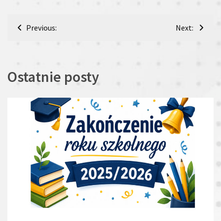
Nawigacja
Previous:
Next:
wpisu
Ostatnie posty