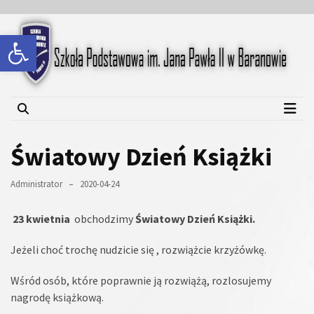
Skip
Skip
to
to
Open toolbar
content
content
Szkoła Podstawowa im.
Jana Pawła II w Baranowie
Światowy Dzień Książki
Administrator
2020-04-24
23 kwietnia
obchodzimy
Światowy Dzień Książki.
Jeżeli choć trochę nudzicie się , rozwiążcie krzyżówkę.
Wśród osób, które poprawnie ją rozwiążą, rozlosujemy
nagrodę książkową.