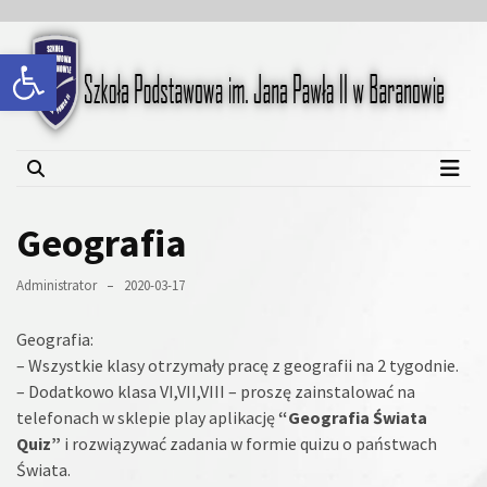
Skip
Skip
to
to
Open toolbar
content
content
Szkoła Podstawowa im.
Jana Pawła II w Baranowie
Geografia
Administrator
2020-03-17
Geografia:
– Wszystkie klasy otrzymały pracę z geografii na 2 tygodnie.
– Dodatkowo klasa VI,VII,VIII – proszę zainstalować na
telefonach w sklepie play aplikację
“Geografia Świata
Quiz”
i rozwiązywać zadania w formie quizu o państwach
Świata.