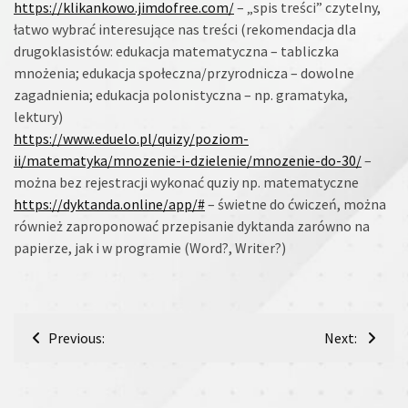
https://klikankowo.jimdofree.com/
– „spis treści” czytelny,
łatwo wybrać interesujące nas treści (rekomendacja dla
drugoklasistów: edukacja matematyczna – tabliczka
mnożenia; edukacja społeczna/przyrodnicza – dowolne
zagadnienia; edukacja polonistyczna – np. gramatyka,
lektury)
https://www.eduelo.pl/quizy/poziom-
ii/matematyka/mnozenie-i-dzielenie/mnozenie-do-30/
–
można bez rejestracji wykonać quziy np. matematyczne
https://dyktanda.online/app/#
– świetne do ćwiczeń, można
również zaproponować przepisanie dyktanda zarówno na
papierze, jak i w programie (Word?, Writer?)
Nawigacja
Previous:
Next:
wpisu