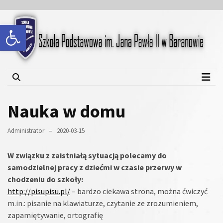
Skip
Skip
to
to
Open toolbar
content
content
Szkoła Podstawowa im.
Jana Pawła II w Baranowie
Nauka w domu
Administrator
2020-03-15
W związku z zaistniałą sytuacją polecamy do
samodzielnej pracy z dziećmi w czasie przerwy w
chodzeniu do szkoły:
http://pisupisu.pl/
– bardzo ciekawa strona, można ćwiczyć
m.in.: pisanie na klawiaturze, czytanie ze zrozumieniem,
zapamiętywanie, ortografię