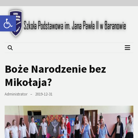
Skip
Skip
to
to
Open toolbar
content
content
Szkoła Podstawowa im.
Jana Pawła II w Baranowie
Boże Narodzenie bez
Mikołaja?
Administrator
2019-12-31