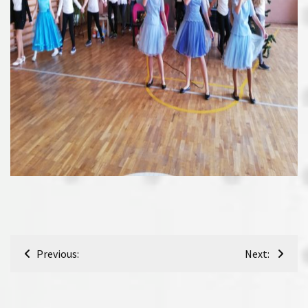
Nawigacja
Previous:
Next:
wpisu