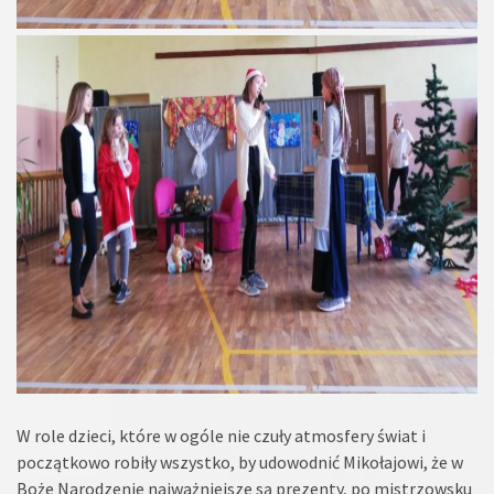
W role dzieci, które w ogóle nie czuły atmosfery świat i
początkowo robiły wszystko, by udowodnić Mikołajowi, że w
Boże Narodzenie najważniejsze są prezenty, po mistrzowsku