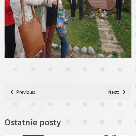
Nawigacja
Previous:
Next:
wpisu
Ostatnie posty