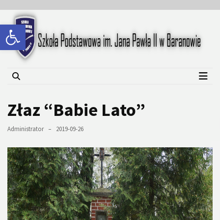
Skip
Skip
to
to
Open toolbar
content
content
Szkoła Podstawowa im.
Jana Pawła II w Baranowie
Złaz “Babie Lato”
Administrator
2019-09-26