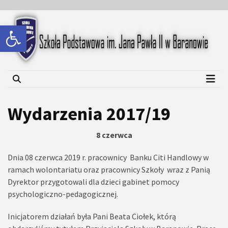
Skip
Skip
to
to
Open toolbar
content
content
Szkoła Podstawowa im.
Jana Pawła II w Baranowie
Wydarzenia 2017/19
8 czerwca
Dnia 08 czerwca 2019 r. pracownicy Banku Citi Handlowy w
ramach wolontariatu oraz pracownicy Szkoły wraz z Panią
Dyrektor przygotowali dla dzieci gabinet pomocy
psychologiczno-pedagogicznej.
Inicjatorem działań była Pani Beata Ciołek, którą