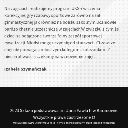
Na zajęciach realizujemy program UKS-ćwiczenia
korekcyjne,gry i zabawy sportowe zarówno na sali
gimnastycznej jak również na boisku szkolnym.Uczniowie
bardzo chętnie uczestniczą w zajęciach.W związku z tym,że
dzieci są połączone tworzą fajny zespół sportowej
rywalizacji. Młodsi mogą uczyć się od starszych. Ci zawsze
chętnie pomagają młodszym kolegom i koleżankom.Z
niecierpliwością czekamy na wznowienie zajęć.
Izabela Szymańczak
2023 Szkoła podstawowa im. Jana Pawła II w Baranowie.
Wszystkie prawa zastrzeżone ©
Motyw: BlockWP autorstwa
Candid Themes
zaprojektowany przez
Tomasz Wieczorek
.