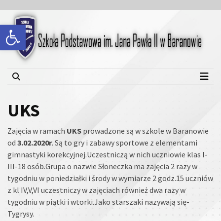
Skip
Skip
to
to
Open toolbar
content
content
Szkoła Podstawowa im.
Jana Pawła II w Baranowie
UKS
Zajęcia w ramach
UKS
prowadzone są w szkole w Baranowie
od
3.02.2020r
. Są to gry i zabawy sportowe z elementami
gimnastyki korekcyjnej.Uczestniczą w nich uczniowie klas I-
III-18 osób.Grupa o nazwie Słoneczka ma zajęcia 2 razy w
tygodniu w poniedziałki i środy w wymiarze 2 godz.15 uczniów
z kl IV,V,VI uczestniczy w zajęciach również dwa razy w
tygodniu w piątki i wtorki.Jako starszaki nazywają się-
Tygrysy.