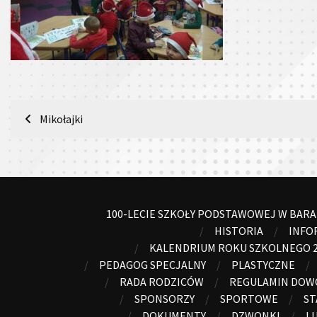
Nawigacja
Mikołajki
wpisu
100-LECIE SZKOŁY PODSTAWOWEJ W BAR
HISTORIA
INFO
KALENDRIUM ROKU SZKOLNEGO 2
PEDAGOG SPECJALNY
PLASTYCZNE
RADA RODZICÓW
REGULAMIN DO
SPONSORZY
SPORTOWE
ST
DOKUMENTY
DZWONKI
LU