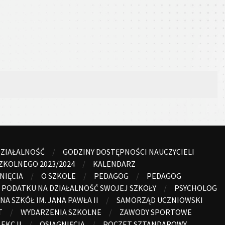
ZIAŁALNOŚĆ
GODZINY DOSTĘPNOŚCI NAUCZYCIELI
ZKOLNEGO 2023/2024
KALENDARZ
NIĘCIA
O SZKOLE
PEDAGOG
PEDAGOG
 PODATKU NA DZIAŁALNOŚĆ SWOJEJ SZKOŁY
PSYCHOLOG
NA SZKÓŁ IM. JANA PAWŁA II
SAMORZĄD UCZNIOWSKI
T
WYDARZENIA SZKOLNE
ZAWODY SPORTOWE
LEKCJI
OSIĄGNIĘCIA
POCZET SZTANDAROWY