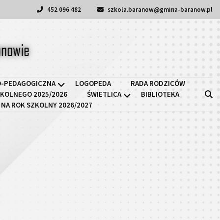
452 096 482
szkola.baranow@gmina-baranow.pl
a II w Baranowie
-PEDAGOGICZNA
LOGOPEDA
RADA RODZICÓW
KOLNEGO 2025/2026
ŚWIETLICA
BIBLIOTEKA
 NA ROK SZKOLNY 2026/2027