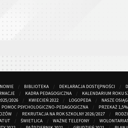
ANOWIE
BIBLIOTEKA
DEKLARACJA DOSTĘPNOŚCI
D
RMACJE
KADRA PEDAGOGICZNA
KALENDARIUM ROKU S
025/2026
KWIECIEŃ 2022
LOGOPEDA
NASZE OSIĄG
POMOC PSYCHOLOGICZNO-PEDAGOGICZNA
PRZEKAŻ 1,5%
WOZÓW
REKRUTACJA NA ROK SZKOLNY 2026/2027
RODZI
ATUT
ŚWIETLICA
WAŻNE TELEFONY
WOLONTARIA
TY 2022
PAŹDZIERNIK 2021
GRUDZIEŃ 2021
PLAN 