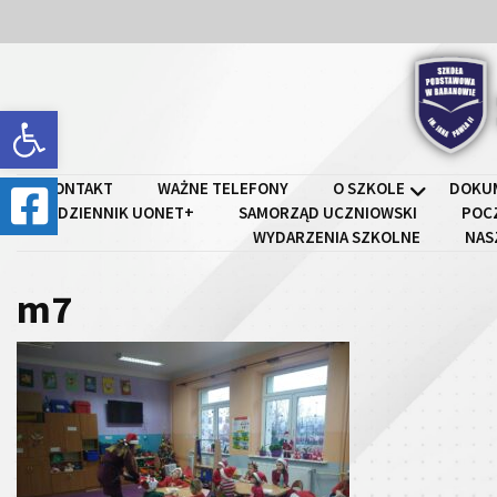
Skip
Skip
to
to
content
content
Open toolbar
Szkoł
KONTAKT
WAŻNE TELEFONY
O SZKOLE
DOKU
DZIENNIK UONET+
SAMORZĄD UCZNIOWSKI
POC
WYDARZENIA SZKOLNE
NAS
m7