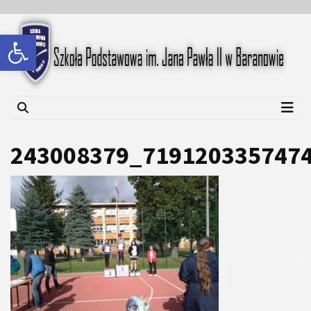
Skip
Skip
to
to
Open toolbar
content
content
Szkoła Podstawowa im.
Jana Pawła II w Baranowie
243008379_719120335747