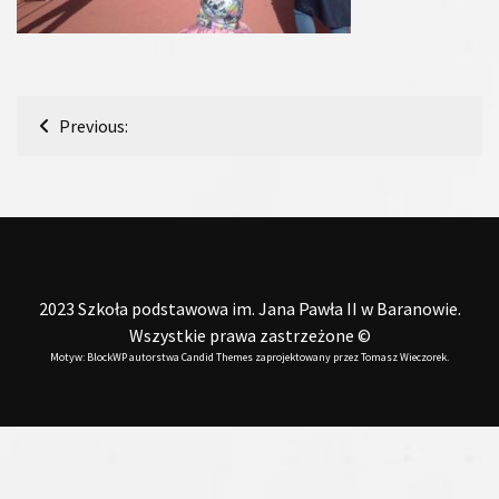
Nawigacja
Previous:
wpisu
2023 Szkoła podstawowa im. Jana Pawła II w Baranowie.
Wszystkie prawa zastrzeżone ©
Motyw: BlockWP autorstwa
Candid Themes
zaprojektowany przez
Tomasz Wieczorek
.