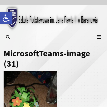
Skip
Skip
to
to
Open toolbar
content
content
Szkoła Podstawowa im.
Jana Pawła II w Baranowie
MicrosoftTeams-image
(31)