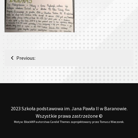
Nawigacja
Previous:
wpisu
2023 Szkoła podstawowa im. Jana Pawła II w Baranowie.
Wszystkie prawa zastrzeżone ©
Motyw: BlockWP autorstwa
Candid Themes
zaprojektowany przez
Tomasz Wieczorek
.