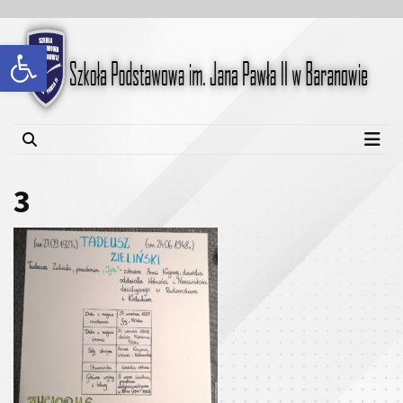
Skip
Skip
to
to
Open toolbar
content
content
Szkoła Podstawowa im.
Jana Pawła II w Baranowie
3