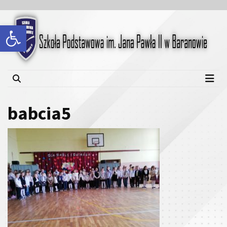
Skip
Skip
to
to
Open toolbar
content
content
Szkoła Podstawowa im.
Jana Pawła II w Baranowie
babcia5