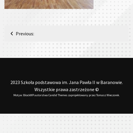
Nawigacja
Previous:
wpisu
2023 Szkoła podstawowa im. Jana Pawła II w Baranowie.
Wszystkie prawa zastrzeżone ©
Motyw: BlockWP autorstwa
Candid Themes
zaprojektowany przez
Tomasz Wieczorek
.