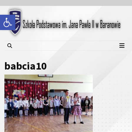
Skip
Skip
to
to
Open toolbar
content
content
Szkoła Podstawowa im.
Jana Pawła II w Baranowie
babcia10