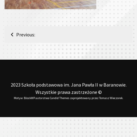
Nawigacja
Previous:
wpisu
2023 Szkoła podstawowa im. Jana Pawła II w Baranowie.
Wszystkie prawa zastrzeżone ©
Motyw: BlockWP autorstwa
Candid Themes
zaprojektowany przez
Tomasz Wieczorek
.